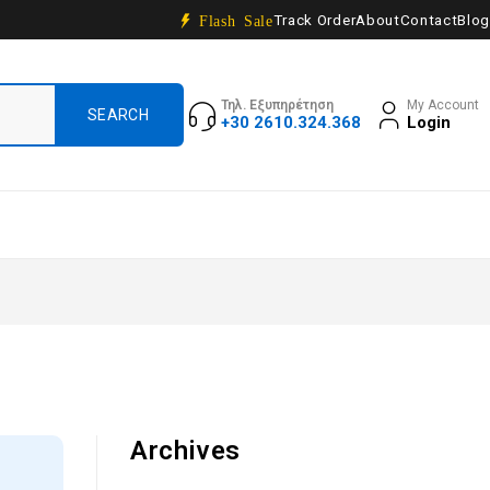
Track Order
About
Contact
Blog
Flash Sale
Τηλ. Εξυπηρέτηση
My Account
+30 2610.324.368
Login
Archives