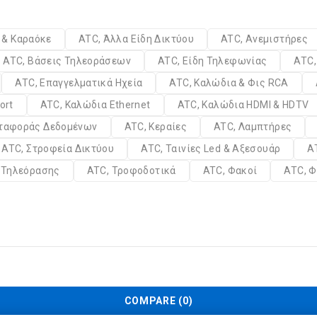
α & Καραόκε
ATC, Άλλα Είδη Δικτύου
ATC, Ανεμιστήρες
ATC, Βάσεις Τηλεοράσεων
ATC, Είδη Τηλεφωνίας
ATC,
ATC, Επαγγελματικά Ηχεία
ATC, Καλώδια & Φις RCA
ort
ATC, Καλώδια Ethernet
ATC, Καλώδια HDMI & HDTV
εταφοράς Δεδομένων
ATC, Κεραίες
ATC, Λαμπτήρες
ATC, Στροφεία Δικτύου
ATC, Ταινίες Led & Αξεσουάρ
A
α Τηλεόρασης
ATC, Τροφοδοτικά
ATC, Φακοί
ATC, Φ
COMPARE
(0)