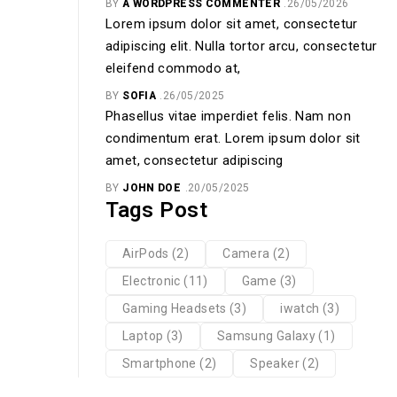
BY
A WORDPRESS COMMENTER
26/05/2026
Lorem ipsum dolor sit amet, consectetur
adipiscing elit. Nulla tortor arcu, consectetur
eleifend commodo at,
BY
SOFIA
26/05/2025
Phasellus vitae imperdiet felis. Nam non
condimentum erat. Lorem ipsum dolor sit
amet, consectetur adipiscing
BY
JOHN DOE
20/05/2025
Tags Post
AirPods
(2)
Camera
(2)
Electronic
(11)
Game
(3)
Gaming Headsets
(3)
iwatch
(3)
Laptop
(3)
Samsung Galaxy
(1)
Smartphone
(2)
Speaker
(2)