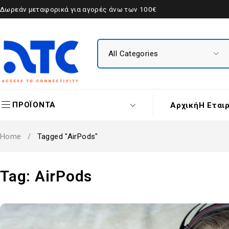
Δωρεάν μεταφορικά για αγορές άνω των 100€
ΠΡΟΪΟΝΤΑ
Αρχική
Η Εται
Home
/
Tagged "AirPods"
Tag: AirPods