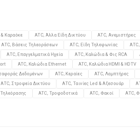
α & Καραόκε
ATC, Άλλα Είδη Δικτύου
ATC, Ανεμιστήρες
ATC, Βάσεις Τηλεοράσεων
ATC, Είδη Τηλεφωνίας
ATC,
ATC, Επαγγελματικά Ηχεία
ATC, Καλώδια & Φις RCA
ort
ATC, Καλώδια Ethernet
ATC, Καλώδια HDMI & HDTV
εταφοράς Δεδομένων
ATC, Κεραίες
ATC, Λαμπτήρες
ATC, Στροφεία Δικτύου
ATC, Ταινίες Led & Αξεσουάρ
A
α Τηλεόρασης
ATC, Τροφοδοτικά
ATC, Φακοί
ATC, Φ