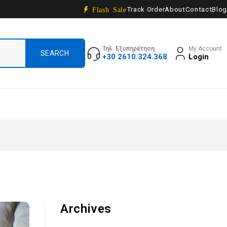
Track Order
About
Contact
Blog
Flash Sale
Τηλ. Εξυπηρέτηση
My Account
+30 2610.324.368
Login
Archives