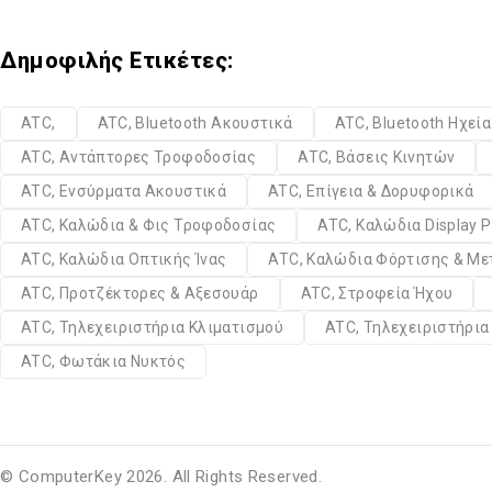
Δημοφιλής Ετικέτες:
ATC,
ATC, Bluetooth Ακουστικά
ATC, Bluetooth Ηχεί
ATC, Αντάπτορες Τροφοδοσίας
ATC, Βάσεις Κινητών
ATC, Ενσύρματα Ακουστικά
ATC, Επίγεια & Δορυφορικά
ATC, Καλώδια & Φις Τροφοδοσίας
ATC, Καλώδια Display P
ATC, Καλώδια Οπτικής Ίνας
ATC, Καλώδια Φόρτισης & Μ
ATC, Προτζέκτορες & Αξεσουάρ
ATC, Στροφεία Ήχου
ATC, Τηλεχειριστήρια Κλιματισμού
ATC, Τηλεχειριστήρι
ATC, Φωτάκια Νυκτός
© ComputerKey 2026. All Rights Reserved.