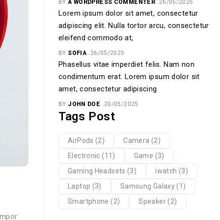
BY
A WORDPRESS COMMENTER
26/05/2026
Lorem ipsum dolor sit amet, consectetur
adipiscing elit. Nulla tortor arcu, consectetur
eleifend commodo at,
BY
SOFIA
26/05/2025
Phasellus vitae imperdiet felis. Nam non
condimentum erat. Lorem ipsum dolor sit
amet, consectetur adipiscing
BY
JOHN DOE
20/05/2025
Tags Post
AirPods
(2)
Camera
(2)
Electronic
(11)
Game
(3)
Gaming Headsets
(3)
iwatch
(3)
Laptop
(3)
Samsung Galaxy
(1)
Smartphone
(2)
Speaker
(2)
tempor