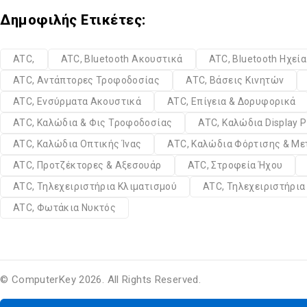
Δημοφιλής Ετικέτες:
ATC,
ATC, Bluetooth Ακουστικά
ATC, Bluetooth Ηχεί
ATC, Αντάπτορες Τροφοδοσίας
ATC, Βάσεις Κινητών
ATC, Ενσύρματα Ακουστικά
ATC, Επίγεια & Δορυφορικά
ATC, Καλώδια & Φις Τροφοδοσίας
ATC, Καλώδια Display P
ATC, Καλώδια Οπτικής Ίνας
ATC, Καλώδια Φόρτισης & Μ
ATC, Προτζέκτορες & Αξεσουάρ
ATC, Στροφεία Ήχου
ATC, Τηλεχειριστήρια Κλιματισμού
ATC, Τηλεχειριστήρι
ATC, Φωτάκια Νυκτός
© ComputerKey 2026. All Rights Reserved.