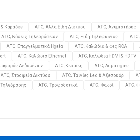
α & Καραόκε
ATC, Άλλα Είδη Δικτύου
ATC, Ανεμιστήρες
ATC, Βάσεις Τηλεοράσεων
ATC, Είδη Τηλεφωνίας
ATC,
ATC, Επαγγελματικά Ηχεία
ATC, Καλώδια & Φις RCA
ort
ATC, Καλώδια Ethernet
ATC, Καλώδια HDMI & HDTV
εταφοράς Δεδομένων
ATC, Κεραίες
ATC, Λαμπτήρες
ATC, Στροφεία Δικτύου
ATC, Ταινίες Led & Αξεσουάρ
A
α Τηλεόρασης
ATC, Τροφοδοτικά
ATC, Φακοί
ATC, Φ