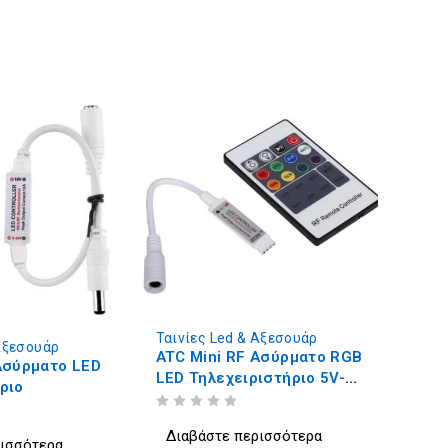
Ταινίες Led & Αξεσουάρ
 Αξεσουάρ
ATC Mini RF Ασύρματο RGB
Ασύρματο LED
LED Τηλεχειριστήριο 5V-
ριο
24V 12A
ΒΑΘΜΟΛΟΓΗΘΗΚΕ ΜΕ
ΑΠΟ 5
Διαβάστε περισσότερα
ρισσότερα