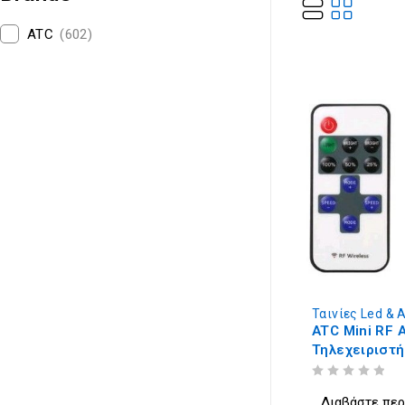
ATC
(602)
Ταινίες Led &
ATC Mini RF 
Τηλεχειριστή
ΒΑΘΜΟΛΟΓΗΘΗΚΕ ΜΕ
ΑΠΟ 5
Διαβάστε πε