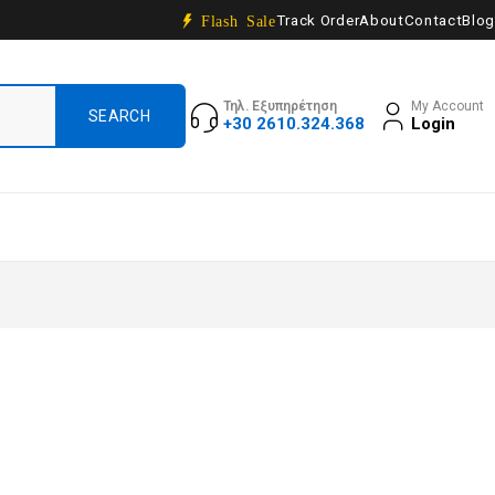
Track Order
About
Contact
Blog
Flash Sale
Τηλ. Εξυπηρέτηση
My Account
+30 2610.324.368
Login