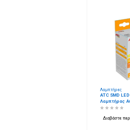
Λαμπτήρες
ATC SMD LED
Λαμπτήρας A
15W/2100LM 
ΒΑΘΜΟΛΟΓΗΘΗΚΕ ΜΕ
ΑΠΟ 5
Διαβάστε πε