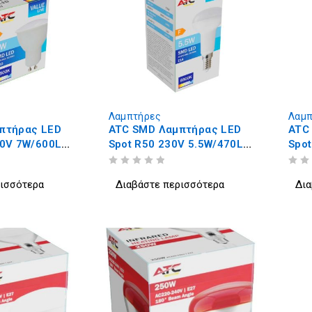
Λαμπτήρες
Λαμπ
πτήρας LED
ATC SMD Λαμπτήρας LED
ATC
30V 7W/600LM
Spot R50 230V 5.5W/470LM
Spo
E14 6500K
E27
ΒΑΘΜΟΛΟΓΗΘΗΚΕ ΜΕ
ΑΠΟ 5
ΒΑΘΜΟΛΟΓΗΘΗΚΕ ΜΕ
ΑΠΟ 5
ρισσότερα
Διαβάστε περισσότερα
Δια