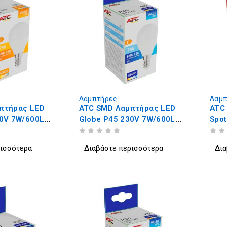
Λαμπτήρες
Λαμπ
πτήρας LED
ATC SMD Λαμπτήρας LED
ATC
30V 7W/600LM
Globe P45 230V 7W/600LM
Spo
E14 6500K
110
ΒΑΘΜΟΛΟΓΗΘΗΚΕ ΜΕ
ΑΠΟ 5
ΒΑΘΜΟΛΟΓΗΘΗΚΕ ΜΕ
ΑΠΟ 5
ρισσότερα
Διαβάστε περισσότερα
Δια