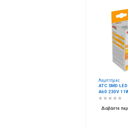
Λαμπτήρες
ATC SMD LED
A60 230V 11
4000K
ΒΑΘΜΟΛΟΓΗΘΗΚΕ ΜΕ
ΑΠΟ 5
Διαβάστε πε