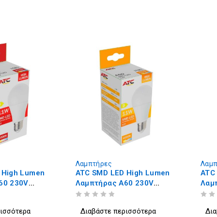
Λαμπτήρες
Λαμπ
 High Lumen
ATC SMD LED High Lumen
ATC
60 230V
Λαμπτήρας A60 230V
Λαμ
E27 3000K
11W/1520LM E27 4000K
11W
ΒΑΘΜΟΛΟΓΗΘΗΚΕ ΜΕ
ΑΠΟ 5
ΒΑΘΜΟΛΟΓΗΘΗΚΕ ΜΕ
ΑΠΟ 5
ρισσότερα
Διαβάστε περισσότερα
Δια