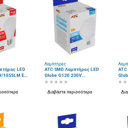
Λαμπτήρες
Λαμπ
πτήρας LED
ATC SMD Λαμπτήρας LED
ATC
W/1055LM E27
Globe G120 230V
Glo
18W/1850LM E27 6500K
24W
ΒΑΘΜΟΛΟΓΗΘΗΚΕ ΜΕ
ΑΠΟ 5
ΒΑΘΜΟΛΟΓΗΘΗΚΕ ΜΕ
ΑΠΟ 5
ρισσότερα
Διαβάστε περισσότερα
Δια