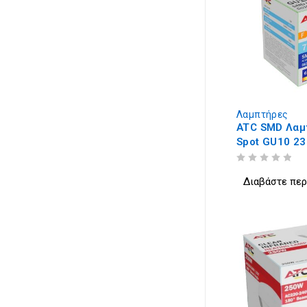
Λαμπτήρες
ATC SMD Λαμ
Spot GU10 2
110° 6500K
ΒΑΘΜΟΛΟΓΗΘΗΚΕ ΜΕ
ΑΠΟ 5
Διαβάστε πε