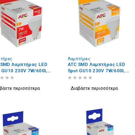
τήρες
Λαμπτήρες
 SMD Λαμπτήρας LED
ATC SMD Λαμπτήρας LED
t GU10 230V 7W/600LM
Spot GU10 230V 7W/600LM
° 3000K
110° 4000K
ΒΑΘΜΟΛΟΓΗΘΗΚΕ ΜΕ
ΑΠΟ 5
βάστε περισσότερα
Διαβάστε περισσότερα