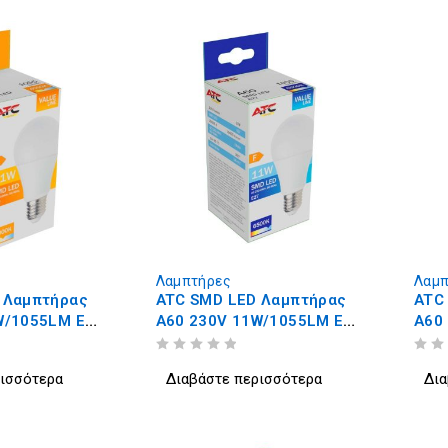
Λαμπτήρες
Λαμπ
 Λαμπτήρας
ATC SMD LED Λαμπτήρας
ATC
W/1055LM E27
A60 230V 11W/1055LM E27
A60
6500K
300
ΒΑΘΜΟΛΟΓΗΘΗΚΕ ΜΕ
ΑΠΟ 5
ΒΑΘΜΟΛΟΓΗΘΗΚΕ ΜΕ
ΑΠΟ 5
ρισσότερα
Διαβάστε περισσότερα
Δια