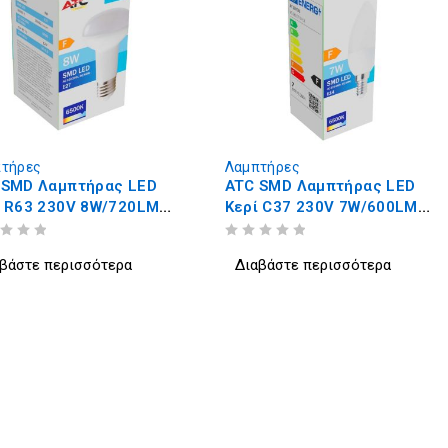
τήρες
Λαμπτήρες
 SMD Λαμπτήρας LED
ATC SMD Λαμπτήρας LED
t R63 230V 8W/720LM
Κερί C37 230V 7W/600LM
 6500K
E14 6500K
ΒΑΘΜΟΛΟΓΗΘΗΚΕ ΜΕ
ΑΠΟ 5
βάστε περισσότερα
Διαβάστε περισσότερα