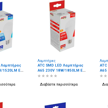
Λαμπτήρες
Λαμπ
 Λαμπτήρας
ATC SMD LED Λαμπτήρας
ATC
W/1520LM E27
A65 230V 18W/1850LM E27
A65
3000K
400
ΒΑΘΜΟΛΟΓΗΘΗΚΕ ΜΕ
ΑΠΟ 5
ΒΑΘΜΟΛΟΓΗΘΗΚΕ ΜΕ
ΑΠΟ 5
ρισσότερα
Διαβάστε περισσότερα
Δια