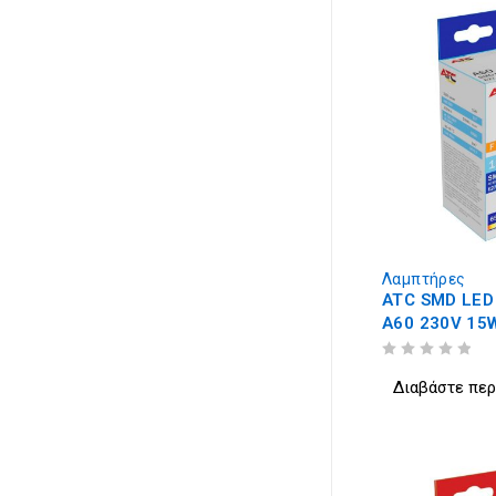
Λαμπτήρες
ATC SMD LED
A60 230V 15
6500K
ΒΑΘΜΟΛΟΓΗΘΗΚΕ ΜΕ
ΑΠΟ 5
Διαβάστε πε