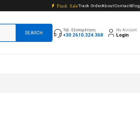
Track Order
About
Contact
Blog
Flash Sale
Τηλ. Εξυπηρέτηση
My Account
+30 2610.324.368
Login