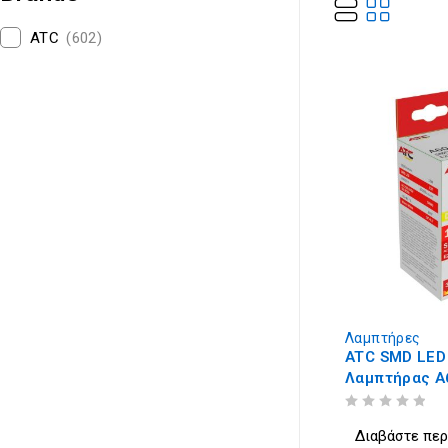
ATC
(602)
Λαμπτήρες
ATC SMD LED
Λαμπτήρας A
11W/1520LM 
ΒΑΘΜΟΛΟΓΗΘΗΚΕ ΜΕ
ΑΠΟ 5
Διαβάστε πε