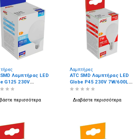
τήρες
Λαμπτήρες
 SMD Λαμπτήρας LED
ATC SMD Λαμπτήρας LED
be G125 230V
Globe P45 230V 7W/600LM
/2500LM E27 6500K
E14 3000K
ΒΑΘΜΟΛΟΓΗΘΗΚΕ ΜΕ
ΑΠΟ 5
βάστε περισσότερα
Διαβάστε περισσότερα