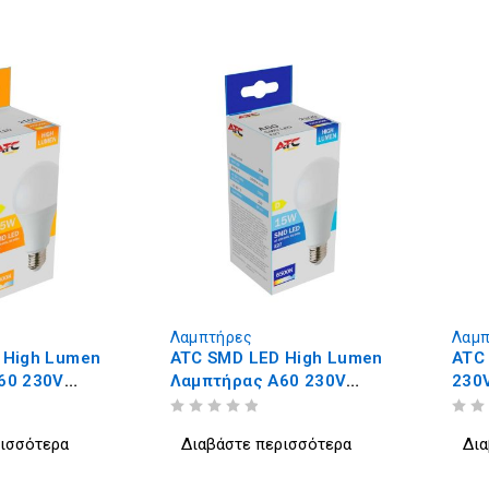
Λαμπτήρες
Λαμπ
 High Lumen
ATC SMD LED High Lumen
ATC
60 230V
Λαμπτήρας A60 230V
230
E27 4000K
15W/2100LM E27 6500K
ΒΑΘΜΟΛΟΓΗΘΗΚΕ ΜΕ
ΑΠΟ 5
ΒΑΘΜΟΛΟΓΗΘΗΚΕ ΜΕ
ΑΠΟ 5
ρισσότερα
Διαβάστε περισσότερα
Δια