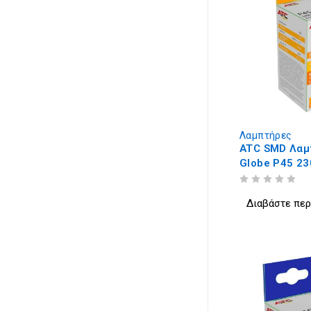
Λαμπτήρες
ATC SMD Λαμ
Globe P45 2
E14 4000K
ΒΑΘΜΟΛΟΓΗΘΗΚΕ ΜΕ
ΑΠΟ 5
Διαβάστε πε