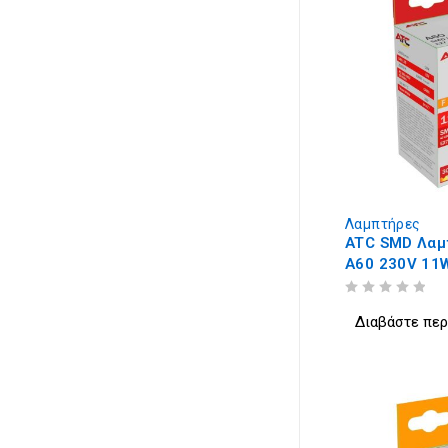
Λαμπτήρες
ATC SMD Λαμ
A60 230V 11
3000K
ΒΑΘΜΟΛΟΓΗΘΗΚΕ ΜΕ
ΑΠΟ 5
Διαβάστε πε