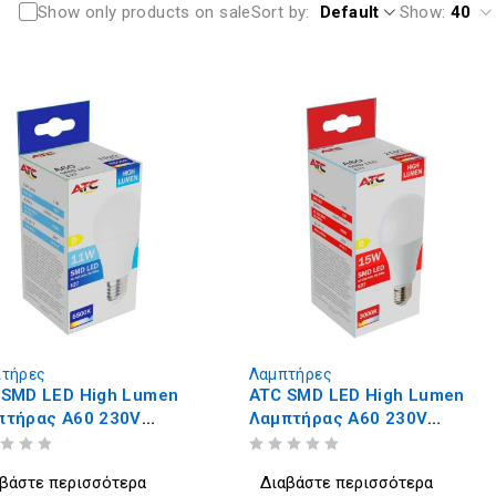
Show only products on sale
Sort by
Default
Show:
40
τήρες
Λαμπτήρες
 SMD LED High Lumen
ATC SMD LED High Lumen
πτήρας A60 230V
Λαμπτήρας A60 230V
/1520LM E27 6500K
15W/2100LM E27 3000K
ΒΑΘΜΟΛΟΓΗΘΗΚΕ ΜΕ
ΑΠΟ 5
βάστε περισσότερα
Διαβάστε περισσότερα