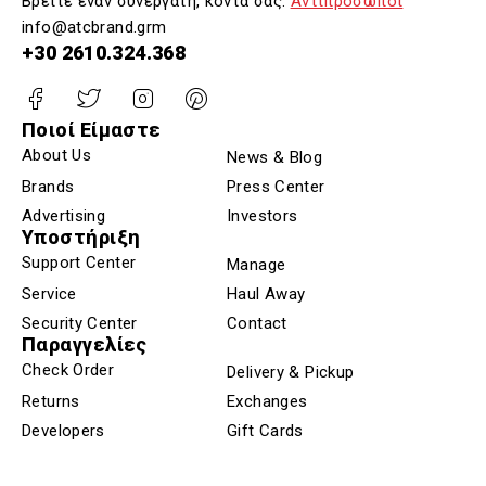
Βρείτε έναν συνεργάτη, κοντά σας:
Αντιπρόσωποι
info@atcbrand.grm
+30 2610.324.368
Ποιοί Είμαστε
About Us
News & Blog
Brands
Press Center
Advertising
Investors
Υποστήριξη
Support Center
Manage
Service
Haul Away
Security Center
Contact
Παραγγελίες
Check Order
Delivery & Pickup
Returns
Exchanges
Developers
Gift Cards