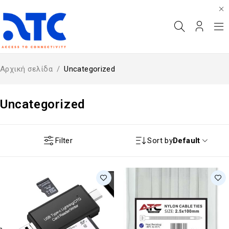
Αρχική σελίδα
/
Uncategorized
Uncategorized
Filter
Sort by
Default