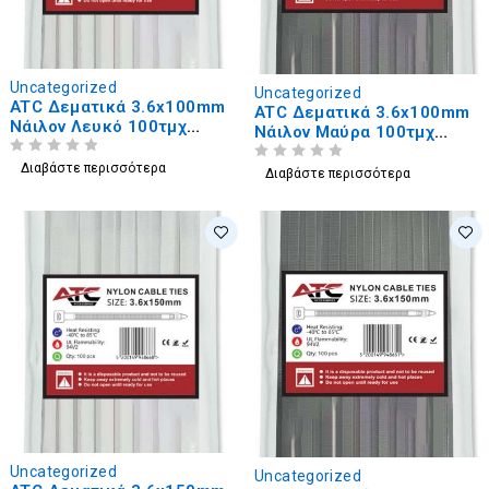
Uncategorized
Uncategorized
ATC Δεματικά 3.6x100mm
ATC Δεματικά 3.6x100mm
Νάιλον Λευκό 100τμχ
Νάιλον Μαύρα 100τμχ
Σακουλάκι
Σακουλάκι
ΒΑΘΜΟΛΟΓΗΘΗΚΕ ΜΕ
ΑΠΟ 5
ΒΑΘΜΟΛΟΓΗΘΗΚΕ ΜΕ
ΑΠΟ 5
Διαβάστε περισσότερα
Διαβάστε περισσότερα
Uncategorized
Uncategorized