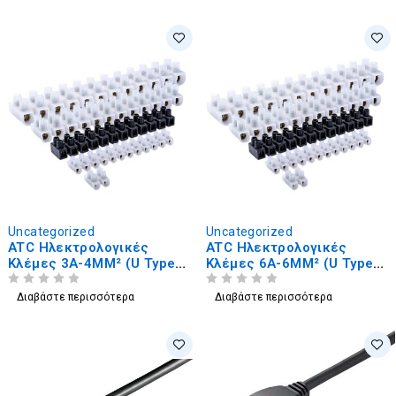
Uncategorized
Uncategorized
ATC Ηλεκτρολογικές
ATC Ηλεκτρολογικές
Κλέμες 3A-4MM² (U Type)
Κλέμες 6A-6MM² (U Type)
Λευκές PE 10τμχ
Λευκές PE 10τμχ
ΒΑΘΜΟΛΟΓΗΘΗΚΕ ΜΕ
ΑΠΟ 5
ΒΑΘΜΟΛΟΓΗΘΗΚΕ ΜΕ
ΑΠΟ 5
Διαβάστε περισσότερα
Διαβάστε περισσότερα