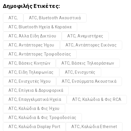
Δημοφιλής Ετικέτες:
ATC,
ATC, Bluetooth Ακουστικά
ATC, Bluetooth Ηχεία & Καραόκε
ATC, Άλλα Είδη Δικτύου
ATC, Ανεμιστήρες
ATC, Αντάπτορες Ήχου
ATC, Αντάπτορες Εικόνας
ATC, Αντάπτορες Τροφοδοσίας
ATC, Βάσεις Κινητών
ATC, Βάσεις Τηλεοράσεων
ATC, Είδη Τηλεφωνίας
ATC, Ενισχυτές
ATC, Ενισχυτές Ήχου
ATC, Ενσύρματα Ακουστικά
ATC, Επίγεια & Δορυφορικά
ATC, Επαγγελματικά Ηχεία
ATC, Καλώδια & Φις RCA
ATC, Καλώδια & Φις Ήχου
ATC, Καλώδια & Φις Τροφοδοσίας
ATC, Καλώδια Display Port
ATC, Καλώδια Ethernet