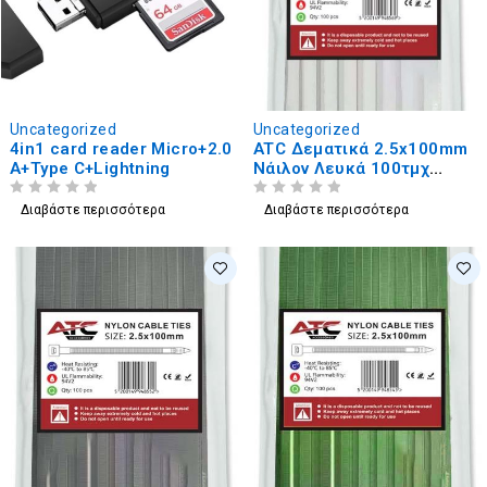
Uncategorized
Uncategorized
4in1 card reader Micro+2.0
ATC Δεματικά 2.5x100mm
A+Type C+Lightning
Νάιλον Λευκά 100τμχ
Σακουλάκι
ΒΑΘΜΟΛΟΓΗΘΗΚΕ ΜΕ
ΑΠΟ 5
ΒΑΘΜΟΛΟΓΗΘΗΚΕ ΜΕ
ΑΠΟ 5
Διαβάστε περισσότερα
Διαβάστε περισσότερα