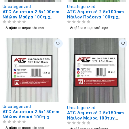
Uncategorized
Uncategorized
ATC Δεματικά 2.5x100mm
ATC Δεματικά 2.5x100mm
Νάιλον Μαύρα 100τμχ
Νάιλον Πράσινα 100τμχ
Σακουλάκι
Σακουλάκι
ΒΑΘΜΟΛΟΓΗΘΗΚΕ ΜΕ
ΑΠΟ 5
ΒΑΘΜΟΛΟΓΗΘΗΚΕ ΜΕ
ΑΠΟ 5
Διαβάστε περισσότερα
Διαβάστε περισσότερα
Uncategorized
Uncategorized
ATC Δεματικά 2.5x150mm
ATC Δεματικά 2.5x150mm
Νάιλον Λευκά 100τμχ
Νάιλον Μαύρα 100τμχ
Σακουλάκι
Σακουλάκι
ΒΑΘΜΟΛΟΓΗΘΗΚΕ ΜΕ
ΑΠΟ 5
ΒΑΘΜΟΛΟΓΗΘΗΚΕ ΜΕ
ΑΠΟ 5
Διαβάστε περισσότερα