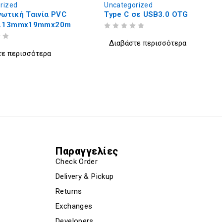
gorized
Uncategorized
C σε USB3.0 OTG
4in1 card reader Micro+2.0
A+Type C+Lightning
στε περισσότερα
ΒΑΘΜΟΛΟΓΗΘΗΚΕ ΜΕ
ΑΠΟ 5
Διαβάστε περισσότερα
Παραγγελίες
Check Order
Delivery & Pickup
Returns
Exchanges
Developers