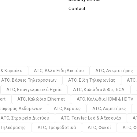
Contact
α & Καραόκε
ATC, Άλλα Είδη Δικτύου
ATC, Ανεμιστήρες
ATC, Βάσεις Τηλεοράσεων
ATC, Είδη Τηλεφωνίας
ATC,
ATC, Επαγγελματικά Ηχεία
ATC, Καλώδια & Φις RCA
ort
ATC, Καλώδια Ethernet
ATC, Καλώδια HDMI & HDTV
εταφοράς Δεδομένων
ATC, Κεραίες
ATC, Λαμπτήρες
ATC, Στροφεία Δικτύου
ATC, Ταινίες Led & Αξεσουάρ
A
α Τηλεόρασης
ATC, Τροφοδοτικά
ATC, Φακοί
ATC, Φ