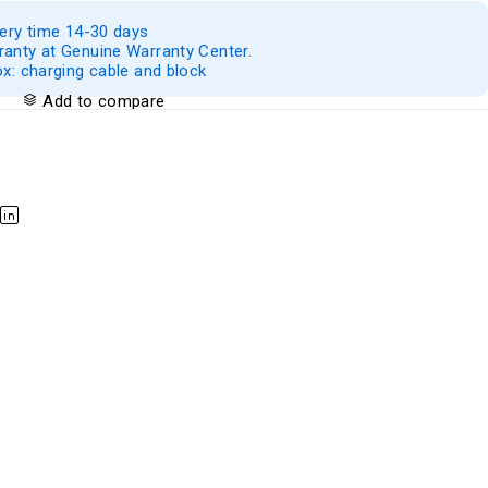
very time 14-30 days
anty at Genuine Warranty Center.
ox: charging cable and block
Add to compare
1