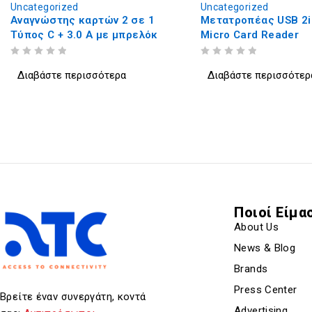
Uncategorized
Uncategorized
Μετατροπέας USB 2in1
ATC Δεματικά 2.5
Micro Card Reader
Νάιλον Πράσινο 10
Σακουλάκι
ΒΑΘΜΟΛΟΓΗΘΗΚΕ ΜΕ
ΑΠΟ 5
ΒΑΘΜΟΛΟΓΗΘΗΚΕ ΜΕ
ΑΠΟ 5
Διαβάστε περισσότερα
Διαβάστε περισσότ
Ποιοί Είμα
About Us
News & Blog
Brands
Press Center
Βρείτε έναν συνεργάτη, κοντά
Advertising