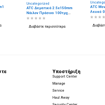
Uncategorized
Uncate
ATC Μονωτική Ταινία PVC
Type 
x150mm
Λευκό 0.13mmx19mmx20m
0τμχ
ΒΑΘΜΟΛΟΓΗΘΗΚΕ ΜΕ
ΑΠΟ 5
Διαβά
ΒΑΘΜΟΛΟΓΗΘΗΚΕ ΜΕ
ΑΠΟ 5
Διαβάστε περισσότερα
ερα
στε
Υποστήριξη
Support Center
Manage
Service
Haul Away
Security Center