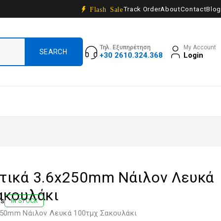
Track Order
About
Contact
Blog
Flash Sale
Τηλ. Εξυπηρέτηση
My Account
+30 2610.324.368
Login
τικά 3.6x250mm Νάιλον Λευκά
ακουλάκι
ws
IN STOCK
250mm Νάιλον Λευκά 100τμχ Σακουλάκι