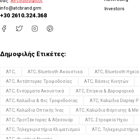
σας:
Αντιπρόσωποι
info@atcbrand.grm
Investors
+30 2610.324.368
Δημοφιλής Ετικέτες:
ATC,
ATC, Bluetooth Ακουστικά
ATC, Bluetooth Ηχεί
ATC, Αντάπτορες Τροφοδοσίας
ATC, Βάσεις Κινητών
ATC, Ενσύρματα Ακουστικά
ATC, Επίγεια & Δορυφορικά
ATC, Καλώδια & Φις Τροφοδοσίας
ATC, Καλώδια Display P
ATC, Καλώδια Οπτικής Ίνας
ATC, Καλώδια Φόρτισης & Μ
ATC, Προτζέκτορες & Αξεσουάρ
ATC, Στροφεία Ήχου
ATC, Τηλεχειριστήρια Κλιματισμού
ATC, Τηλεχειριστήρι
ATC, Φωτάκια Νυκτός