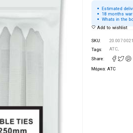
Estimated deli
18 months warr
Whats in the b
Add to wishlist
SKU:
20.007.002
ATC,
Tags:
Share:
Μάρκα:
ATC