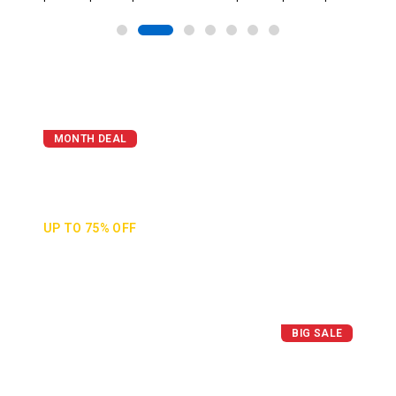
MONTH DEAL
The Best Cheap
Camera Sales
UP TO 75% OFF
BIG SALE
Today's Best Apple
Watch