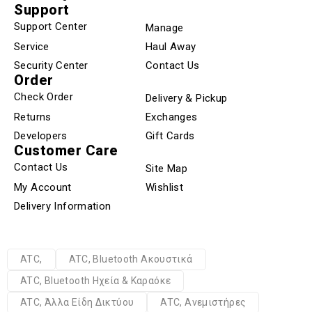
Support
Support Center
Manage
Service
Haul Away
Security Center
Contact Us
Order
Check Order
Delivery & Pickup
Returns
Exchanges
Developers
Gift Cards
Customer Care
Contact Us
Site Map
My Account
Wishlist
Delivery Information
ATC,
ATC, Bluetooth Ακουστικά
ATC, Bluetooth Ηχεία & Καραόκε
ATC, Άλλα Είδη Δικτύου
ATC, Ανεμιστήρες