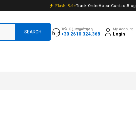
Track Order
About
Contact
Blog
Flash Sale
Τηλ. Εξυπηρέτηση
My Account
+30 2610.324.368
Login