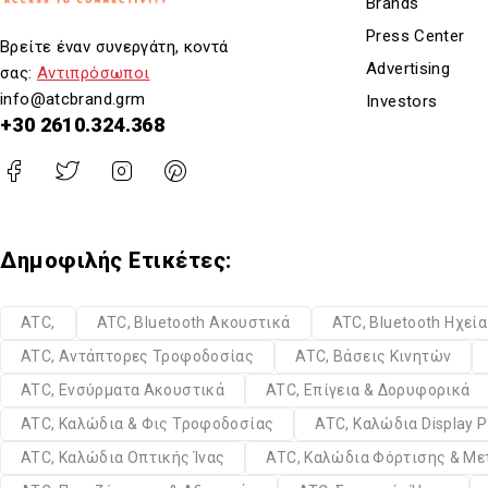
Brands
Press Center
Βρείτε έναν συνεργάτη, κοντά
Advertising
σας:
Αντιπρόσωποι
info@atcbrand.grm
Investors
+30 2610.324.368
Δημοφιλής Ετικέτες:
ATC,
ATC, Bluetooth Ακουστικά
ATC, Bluetooth Ηχεί
ATC, Αντάπτορες Τροφοδοσίας
ATC, Βάσεις Κινητών
ATC, Ενσύρματα Ακουστικά
ATC, Επίγεια & Δορυφορικά
ATC, Καλώδια & Φις Τροφοδοσίας
ATC, Καλώδια Display P
ATC, Καλώδια Οπτικής Ίνας
ATC, Καλώδια Φόρτισης & Μ