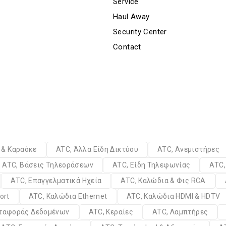
Service
Haul Away
Security Center
Contact
α & Καραόκε
ATC, Άλλα Είδη Δικτύου
ATC, Ανεμιστήρες
ATC, Βάσεις Τηλεοράσεων
ATC, Είδη Τηλεφωνίας
ATC,
ATC, Επαγγελματικά Ηχεία
ATC, Καλώδια & Φις RCA
ort
ATC, Καλώδια Ethernet
ATC, Καλώδια HDMI & HDTV
εταφοράς Δεδομένων
ATC, Κεραίες
ATC, Λαμπτήρες