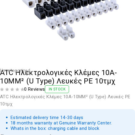
Uncategorized
ATC Ηλεκτρολογικές Κλέμες 10A-
10MM² (U Type) Λευκές PE 10τμχ
0 Reviews
IN STOCK
ΒΑΘΜΟΛΟΓΗΘΗΚΕ ΜΕ
ΑΠΟ 5
ATC Ηλεκτρολογικές Κλέμες 10A-10MM² (U Type) Λευκές PE
10τμχ
Estimated delivery time 14-30 days
18 months warranty at Genuine Warranty Center.
Whats in the box: charging cable and block