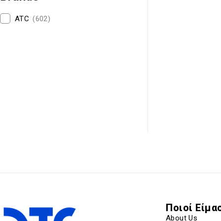
ATC
(602)
Ποιοί Είμα
About Us