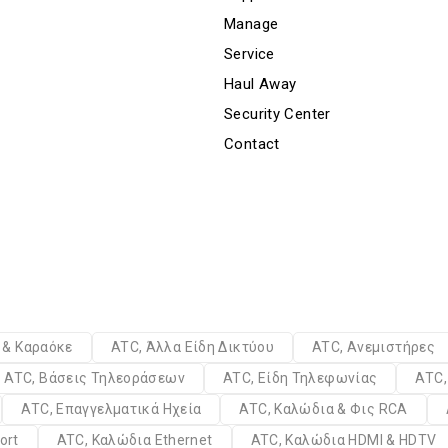
Manage
Service
Haul Away
Security Center
Contact
α & Καραόκε
ATC, Άλλα Είδη Δικτύου
ATC, Ανεμιστήρες
ATC, Βάσεις Τηλεοράσεων
ATC, Είδη Τηλεφωνίας
ATC,
ATC, Επαγγελματικά Ηχεία
ATC, Καλώδια & Φις RCA
ort
ATC, Καλώδια Ethernet
ATC, Καλώδια HDMI & HDTV