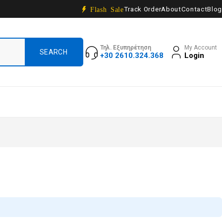
Track Order
About
Contact
Blog
Flash Sale
Τηλ. Εξυπηρέτηση
My Account
+30 2610.324.368
Login