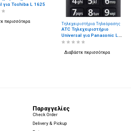
Τηλεχειριστήρια Τηλεόρασης
Τηλεχειριστήριο Universal
για Samsung L 800
ιστήρια Τηλεόρασης
ΒΑΘΜΟΛΟΓΗΘΗΚΕ ΜΕ
ΑΠΟ 5
εχειριστήριο
Διαβάστε περισσότερα
l για Panasonic L
τε περισσότερα
Παραγγελίες
Check Order
Delivery & Pickup