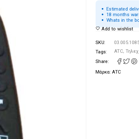
Estimated deli
18 months warr
Whats in the b
Add to wishlist
SKU:
03.005.108
ATC, Τηλεχ
Tags:
Share:
Μάρκα:
ATC