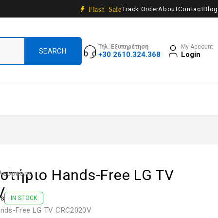
Track Order
About
Contact
Blog
Flash Sale
Τηλ. Εξυπηρέτηση
My Account
+30 2610.324.368
Login
στήριο Hands-Free LG TV
ηλεόρασης
V
ws
IN STOCK
ands-Free LG TV CRC2020V