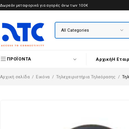
Δωρεάν μεταφορικά για αγορές άνω των 100€
ΠΡΟΪΟΝΤΑ
Αρχική
Η Εται
Αρχική σελίδα
/
Εικόνα
/
Τηλεχειριστήρια Τηλεόρασης
/
Τη