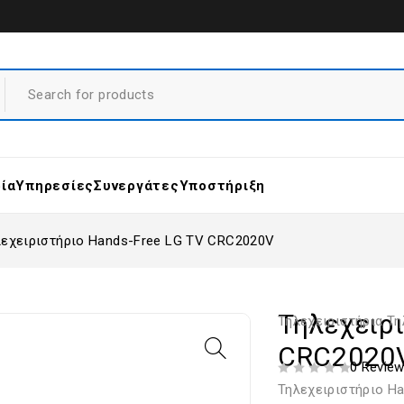
ρία
Υπηρεσίες
Συνεργάτες
Υποστήριξη
λεχειριστήριο Hands-Free LG TV CRC2020V
Τηλεχειρι
Τηλεχειριστήρια Τ
CRC2020
0 Revie
ΒΑΘΜΟΛΟΓΗΘΗΚΕ ΜΕ
ΑΠΟ 5
Τηλεχειριστήριο H