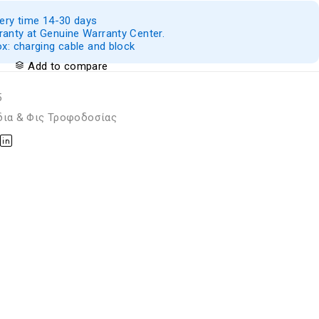
very time 14-30 days
anty at Genuine Warranty Center.
ox: charging cable and block
Add to compare
5
δια & Φις Τροφοδοσίας