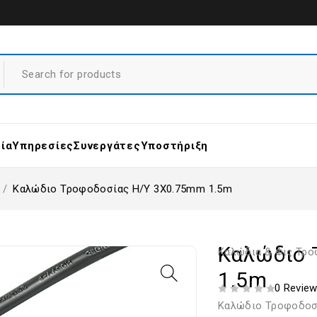
ρία
Υπηρεσίες
Συνεργάτες
Υποστήριξη
/
Καλώδιο Τροφοδοσίας Η/Υ 3Χ0.75mm 1.5m
Καλώδιο 
Καλώδια & Φις Τρ
1.5m
0 Revie
ΒΑΘΜΟΛΟΓΗΘΗΚΕ ΜΕ
ΑΠΟ 5
Καλώδιο Τροφοδοσ