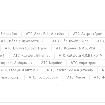
α & Καραόκε
ATC, Άλλα Είδη Δικτύου
ATC, Ανεμιστήρες
ATC, Βάσεις Τηλεοράσεων
ATC, Είδη Τηλεφωνίας
ATC,
ATC, Επαγγελματικά Ηχεία
ATC, Καλώδια & Φις RCA
ort
ATC, Καλώδια Ethernet
ATC, Καλώδια HDMI & HDTV
εταφοράς Δεδομένων
ATC, Κεραίες
ATC, Λαμπτήρες
ATC, Στροφεία Δικτύου
ATC, Ταινίες Led & Αξεσουάρ
A
α Τηλεόρασης
ATC, Τροφοδοτικά
ATC, Φακοί
ATC, Φ