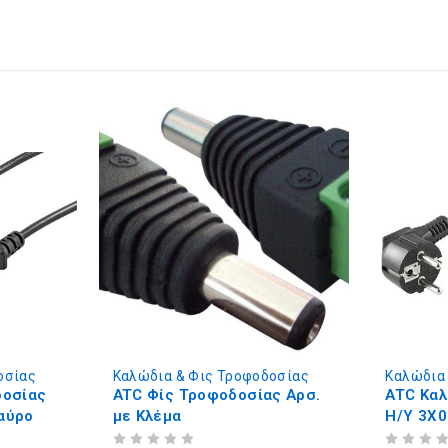
οσίας
Καλώδια & Φις Τροφοδοσίας
Καλώδια
δοσίας
ATC Φίς Τροφοδοσίας Αρσ.
ATC Κα
αύρο
με Κλέμα
Η/Υ 3Χ
ΒΑΘΜΟΛΟΓΗΘΗΚΕ ΜΕ
ΑΠΟ 5
ΒΑΘΜΟΛΟΓΗΘΗΚΕ ΜΕ
ΑΠΟ 5