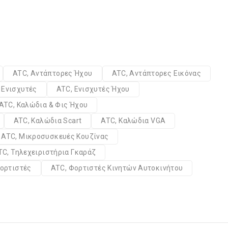
ATC, Αντάπτορες Ήχου
ATC, Αντάπτορες Εικόνας
 Ενισχυτές
ATC, Ενισχυτές Ήχου
ATC, Καλώδια & Φις Ήχου
ATC, Καλώδια Scart
ATC, Καλώδια VGA
ATC, Μικροσυσκευές Κουζίνας
TC, Τηλεχειριστήρια Γκαράζ
ορτιστές
ATC, Φορτιστές Κινητών Αυτοκινήτου