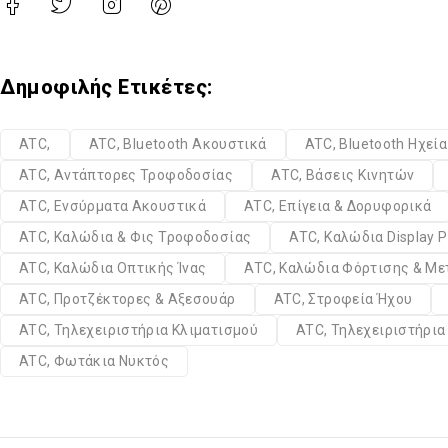
Δημοφιλής Ετικέτες:
ATC,
ATC, Bluetooth Ακουστικά
ATC, Bluetooth Ηχεί
ATC, Αντάπτορες Τροφοδοσίας
ATC, Βάσεις Κινητών
ATC, Ενσύρματα Ακουστικά
ATC, Επίγεια & Δορυφορικά
ATC, Καλώδια & Φις Τροφοδοσίας
ATC, Καλώδια Display P
ATC, Καλώδια Οπτικής Ίνας
ATC, Καλώδια Φόρτισης & Μ
ATC, Προτζέκτορες & Αξεσουάρ
ATC, Στροφεία Ήχου
ATC, Τηλεχειριστήρια Κλιματισμού
ATC, Τηλεχειριστήρι
ATC, Φωτάκια Νυκτός