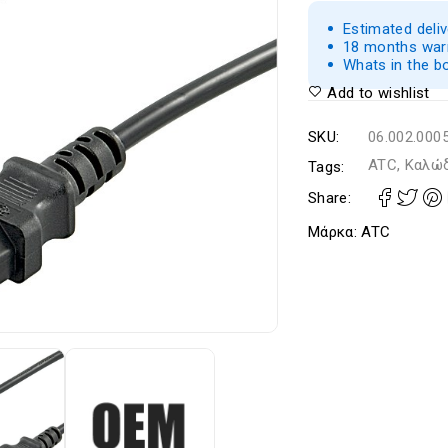
Estimated deli
18 months warr
Whats in the b
Add to wishlist
SKU:
06.002.000
ATC, Καλώ
Tags:
Share:
Μάρκα:
ATC