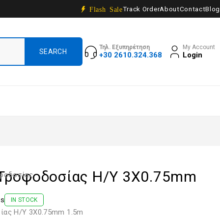
Track Order
About
Contact
Blog
Flash Sale
Τηλ. Εξυπηρέτηση
My Account
+30 2610.324.368
Login
Τροφοδοσίας Η/Υ 3Χ0.75mm
οφοδοσίας
ws
IN STOCK
ίας Η/Υ 3Χ0.75mm 1.5m