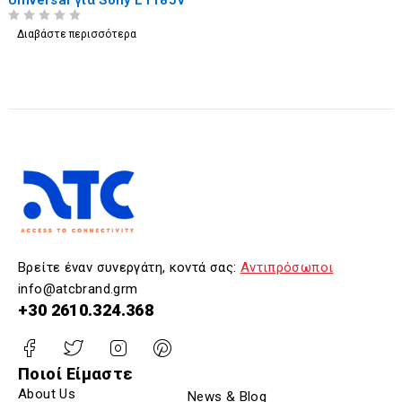
Universal για Sony L1185V
ΒΑΘΜΟΛΟΓΗΘΗΚΕ ΜΕ
ΑΠΟ 5
Διαβάστε περισσότερα
Βρείτε έναν συνεργάτη, κοντά σας:
Αντιπρόσωποι
info@atcbrand.grm
+30 2610.324.368
Ποιοί Είμαστε
About Us
News & Blog