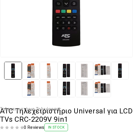
Τηλεχειριστήρια Τηλεόρασης
ATC Τηλεχειριστήριο Universal για LCD
TVs CRC-2209V 9in1
0 Reviews
IN STOCK
ΒΑΘΜΟΛΟΓΗΘΗΚΕ ΜΕ
ΑΠΟ 5