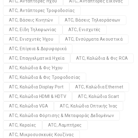
ATC, Αντάπτορες Ήχου
ATC, Αντάπτορες Εικόνας
ATC, Αντάπτορες Τροφοδοσίας
ATC, Βάσεις Κινητών
ATC, Βάσεις Τηλεοράσεων
ATC, Είδη Τηλεφωνίας
ATC, Ενισχυτές
ATC, Ενισχυτές Ήχου
ATC, Ενσύρματα Ακουστικά
ATC, Επίγεια & Δορυφορικά
ATC, Επαγγελματικά Ηχεία
ATC, Καλώδια & Φις RCA
ATC, Καλώδια & Φις Ήχου
ATC, Καλώδια & Φις Τροφοδοσίας
ATC, Καλώδια Display Port
ATC, Καλώδια Ethernet
ATC, Καλώδια HDMI & HDTV
ATC, Καλώδια Scart
ATC, Καλώδια VGA
ATC, Καλώδια Οπτικής Ίνας
ATC, Καλώδια Φόρτισης & Μεταφοράς Δεδομένων
ATC, Κεραίες
ATC, Λαμπτήρες
ATC, Μικροσυσκευές Κουζίνας