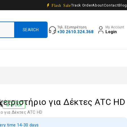
Track Order
About
Contact
Blog
Flash Sale
Τηλ. Εξυπηρέτηση
My Account
+30 2610.324.368
Login
χειριστήριο για Δέκτες ATC HD
ηλεόρασης
ws
IN STOCK
ιο για Δέκτες ATC HD
very time 14-30 days