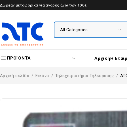
Δωρεάν μεταφορικά για αγορές άνω των 100€
ΠΡΟΪΟΝΤΑ
Αρχική
Η Εται
Αρχική σελίδα
/
Εικόνα
/
Τηλεχειριστήρια Τηλεόρασης
/
ATC