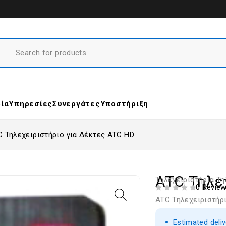
ρία
Υπηρεσίες
Συνεργάτες
Υποστήριξη
 Τηλεχειριστήριο για Δέκτες ATC HD
ATC Τηλε
Τηλεχειριστήρια Τ
0 Revie
ΒΑΘΜΟΛΟΓΗΘΗΚΕ ΜΕ
ΑΠΟ 5
ATC Τηλεχειριστήρ
Estimated deli