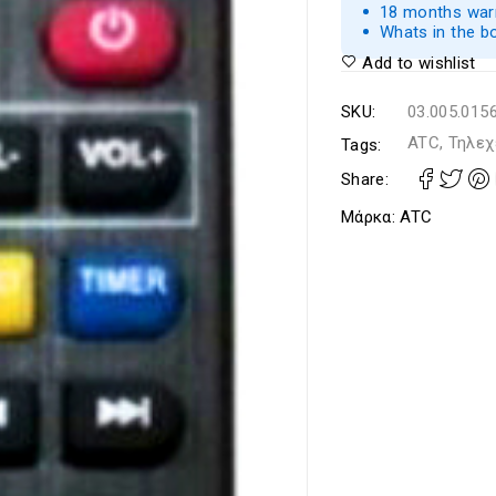
18 months warr
Whats in the b
Add to wishlist
SKU:
03.005.015
ATC, Τηλεχ
Tags:
Share:
Μάρκα:
ATC