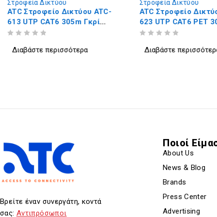
Στροφεία Δικτύου
Στροφεία Δικτύου
ATC Στροφείο Δικτύου ATC-
ATC Στροφείο Δικτύ
613 UTP CAT6 305m Γκρί
623 UTP CAT6 PET 
Εσωτερικό
Εξωτερικό
ΒΑΘΜΟΛΟΓΗΘΗΚΕ ΜΕ
ΑΠΟ 5
ΒΑΘΜΟΛΟΓΗΘΗΚΕ ΜΕ
ΑΠΟ 5
Διαβάστε περισσότερα
Διαβάστε περισσότερ
Ποιοί Είμα
About Us
News & Blog
Brands
Press Center
Βρείτε έναν συνεργάτη, κοντά
Advertising
σας:
Αντιπρόσωποι