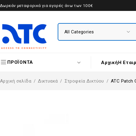
Δωρεάν μεταφορικά για αγορές άνω των 100€
ΠΡΟΪΟΝΤΑ
Αρχική
Η Εται
Αρχική σελίδα
/
Δικτυακά
/
Στροφεία Δικτύου
/
ATC Patch 