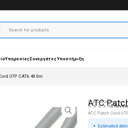
ρία
Υπηρεσίες
Συνεργάτες
Υποστήριξη
Cord UTP CAT6 40.0m
ATC Patc
Στροφεία Δικτύου
0 Revie
ΒΑΘΜΟΛΟΓΗΘΗΚΕ ΜΕ
ΑΠΟ 5
ATC Patch Cord UT
Estimated deli