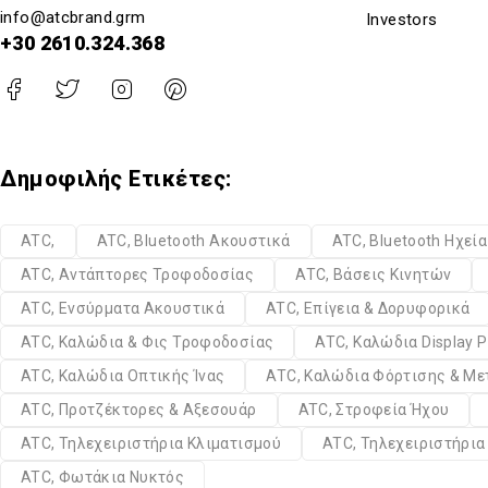
info@atcbrand.grm
Investors
+30 2610.324.368
Δημοφιλής Ετικέτες:
ATC,
ATC, Bluetooth Ακουστικά
ATC, Bluetooth Ηχεί
ATC, Αντάπτορες Τροφοδοσίας
ATC, Βάσεις Κινητών
ATC, Ενσύρματα Ακουστικά
ATC, Επίγεια & Δορυφορικά
ATC, Καλώδια & Φις Τροφοδοσίας
ATC, Καλώδια Display P
ATC, Καλώδια Οπτικής Ίνας
ATC, Καλώδια Φόρτισης & Μ
ATC, Προτζέκτορες & Αξεσουάρ
ATC, Στροφεία Ήχου
ATC, Τηλεχειριστήρια Κλιματισμού
ATC, Τηλεχειριστήρι
ATC, Φωτάκια Νυκτός