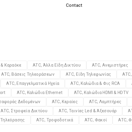
Contact
α & Καραόκε
ATC, Άλλα Είδη Δικτύου
ATC, Ανεμιστήρες
ATC, Βάσεις Τηλεοράσεων
ATC, Είδη Τηλεφωνίας
ATC,
ATC, Επαγγελματικά Ηχεία
ATC, Καλώδια & Φις RCA
ort
ATC, Καλώδια Ethernet
ATC, Καλώδια HDMI & HDTV
εταφοράς Δεδομένων
ATC, Κεραίες
ATC, Λαμπτήρες
ATC, Στροφεία Δικτύου
ATC, Ταινίες Led & Αξεσουάρ
A
α Τηλεόρασης
ATC, Τροφοδοτικά
ATC, Φακοί
ATC, Φ