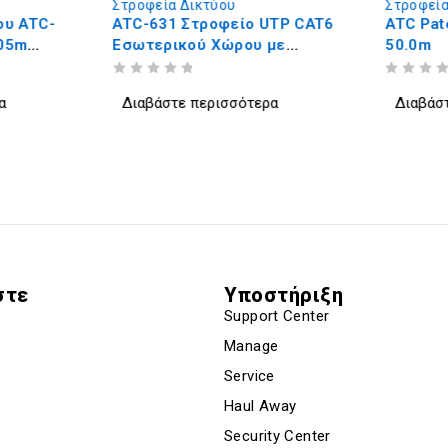
Στροφεία Δικτύου
Στροφεία
ου ATC-
ATC-631 Στροφείο UTP CAT6
ATC Pat
305m
Εσωτερικού Χώρου με
50.0m
Χαλκό Cu Γκρι PVC 100m
ΒΑΘΜΟΛΟΓΗΘΗΚΕ ΜΕ
ΑΠΟ 5
ΒΑΘΜΟΛΟΓΗΘΗΚΕ ΜΕ
ΑΠΟ 5
α
Διαβάστε περισσότερα
Διαβάσ
στε
Υποστήριξη
Support Center
Manage
Service
Haul Away
Security Center