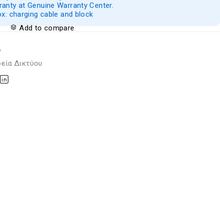
anty at Genuine Warranty Center.
ox: charging cable and block
Add to compare
6
εία Δικτύου