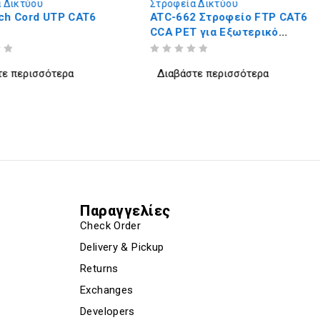
 Δικτύου
Στροφεία Δικτύου
ch Cord UTP CAT6
ATC-662 Στροφείο FTP CAT6
CCA PET για Εξωτερικό
Χώρο Μαύρο 250m
ΒΑΘΜΟΛΟΓΗΘΗΚΕ ΜΕ
ΑΠΟ 5
τε περισσότερα
Διαβάστε περισσότερα
Παραγγελίες
Check Order
Delivery & Pickup
Returns
Exchanges
Developers