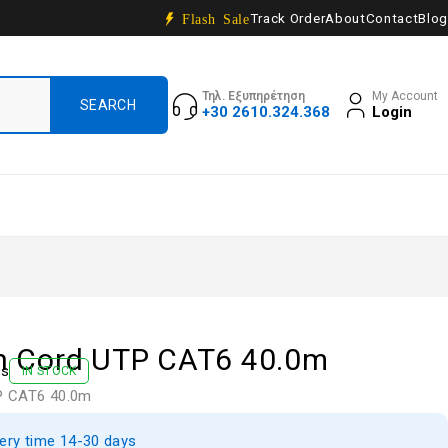
Track Order
About
Contact
Blog
Flash Sale
Τηλ. Εξυπηρέτηση
My Account
+30 2610.324.368
Login
h Cord UTP CAT6 40.0m
ws
IN STOCK
P CAT6 40.0m
very time 14-30 days