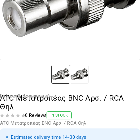
Επίγεια & Δορυφορικά
ATC Μετατροπέας BNC Αρσ. / RCA
Θηλ.
0 Reviews
IN STOCK
ΒΑΘΜΟΛΟΓΗΘΗΚΕ ΜΕ
ΑΠΟ 5
ATC Μετατροπέας BNC Αρσ. / RCA Θηλ.
Estimated delivery time 14-30 days