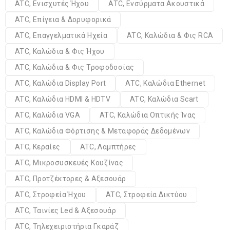
ATC, Ενισχυτές Ήχου
ATC, Ενσύρματα Ακουστικά
ATC, Επίγεια & Δορυφορικά
ATC, Επαγγελματικά Ηχεία
ATC, Καλώδια & Φις RCA
ATC, Καλώδια & Φις Ήχου
ATC, Καλώδια & Φις Τροφοδοσίας
ATC, Καλώδια Display Port
ATC, Καλώδια Ethernet
ATC, Καλώδια HDMI & HDTV
ATC, Καλώδια Scart
ATC, Καλώδια VGA
ATC, Καλώδια Οπτικής Ίνας
ATC, Καλώδια Φόρτισης & Μεταφοράς Δεδομένων
ATC, Κεραίες
ATC, Λαμπτήρες
ATC, Μικροσυσκευές Κουζίνας
ATC, Προτζέκτορες & Αξεσουάρ
ATC, Στροφεία Ήχου
ATC, Στροφεία Δικτύου
ATC, Ταινίες Led & Αξεσουάρ
ATC, Τηλεχειριστήρια Γκαράζ