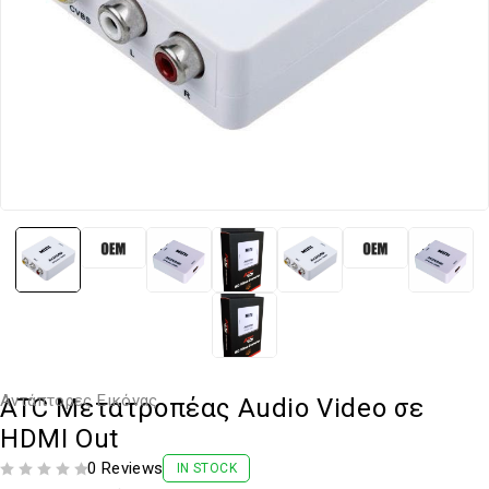
Αντάπτορες Εικόνας
ATC Μετατροπέας Audio Video σε
HDMI Out
0 Reviews
IN STOCK
ΒΑΘΜΟΛΟΓΗΘΗΚΕ ΜΕ
ΑΠΟ 5