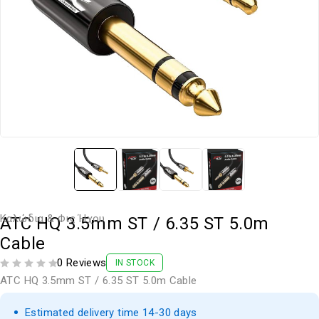
Καλώδια & Φις Ήχου
ATC HQ 3.5mm ST / 6.35 ST 5.0m
Cable
0 Reviews
IN STOCK
ΒΑΘΜΟΛΟΓΗΘΗΚΕ ΜΕ
ΑΠΟ 5
ATC HQ 3.5mm ST / 6.35 ST 5.0m Cable
Estimated delivery time 14-30 days