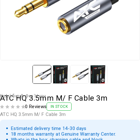
Καλώδια & Φις Ήχου
ATC HQ 3.5mm M/ F Cable 3m
0 Reviews
IN STOCK
ΒΑΘΜΟΛΟΓΗΘΗΚΕ ΜΕ
ΑΠΟ 5
ATC HQ 3.5mm M/ F Cable 3m
Estimated delivery time 14-30 days
18 months warranty at Genuine Warranty Center.
Whats in the box: charging cable and block