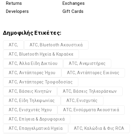
Returns
Exchanges
Developers
Gift Cards
Δημοφιλής Ετικέτες:
ATC,
ATC, Bluetooth Ακουστικά
ATC, Bluetooth Ηχεία & Καραόκε
ATC, Άλλα Είδη Δικτύου
ATC, Ανεμιστήρες
ATC, Αντάπτορες Ήχου
ATC, Αντάπτορες Εικόνας
ATC, Αντάπτορες Τροφοδοσίας
ATC, Βάσεις Κινητών
ATC, Βάσεις Τηλεοράσεων
ATC, Είδη Τηλεφωνίας
ATC, Ενισχυτές
ATC, Ενισχυτές Ήχου
ATC, Ενσύρματα Ακουστικά
ATC, Επίγεια & Δορυφορικά
ATC, Επαγγελματικά Ηχεία
ATC, Καλώδια & Φις RCA