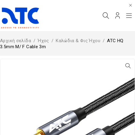
Αρχική σελίδα
/
Ήχος
/
Καλώδια & Φις Ήχου
/
ATC HQ
3.5mm M/ F Cable 3m