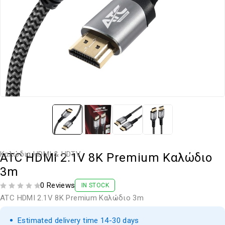
Καλώδια HDMI & HDTV
ATC HDMI 2.1V 8K Premium Καλώδιο
3m
0 Reviews
IN STOCK
ΒΑΘΜΟΛΟΓΗΘΗΚΕ ΜΕ
ΑΠΟ 5
ATC HDMI 2.1V 8K Premium Καλώδιο 3m
Estimated delivery time 14-30 days