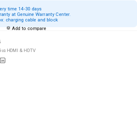
very time 14-30 days
anty at Genuine Warranty Center.
ox: charging cable and block
Add to compare
5
δια HDMI & HDTV