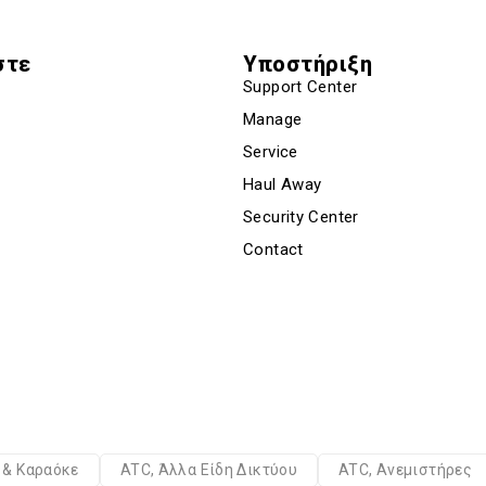
στε
Υποστήριξη
Support Center
Manage
Service
Haul Away
Security Center
Contact
α & Καραόκε
ATC, Άλλα Είδη Δικτύου
ATC, Ανεμιστήρες