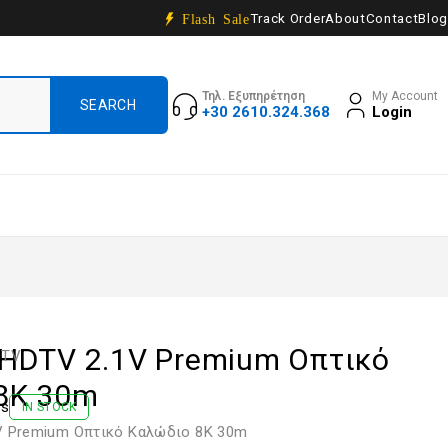
Track Order
About
Contact
Blog
Flash Sale
Τηλ. Εξυπηρέτηση
My Account
+30 2610.324.368
Login
HDTV 2.1V Premium Οπτικό
DTV
8K 30m
ws
IN STOCK
 Premium Οπτικό Καλώδιο 8K 30m