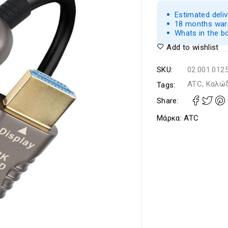
Estimated deli
18 months warr
Whats in the b
Add to wishlist
SKU:
02.001.012
ATC, Καλώ
Tags:
Share:
Μάρκα:
ATC