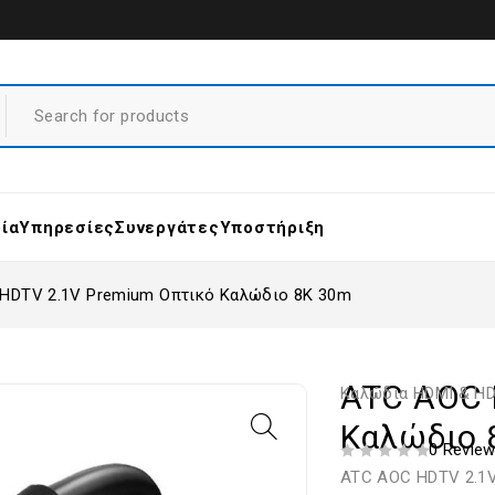
ρία
Υπηρεσίες
Συνεργάτες
Υποστήριξη
HDTV 2.1V Premium Οπτικό Καλώδιο 8K 30m
ATC AOC 
Καλώδια HDMI & H
Καλώδιο 
0 Revie
ΒΑΘΜΟΛΟΓΗΘΗΚΕ ΜΕ
ΑΠΟ 5
ATC AOC HDTV 2.1V