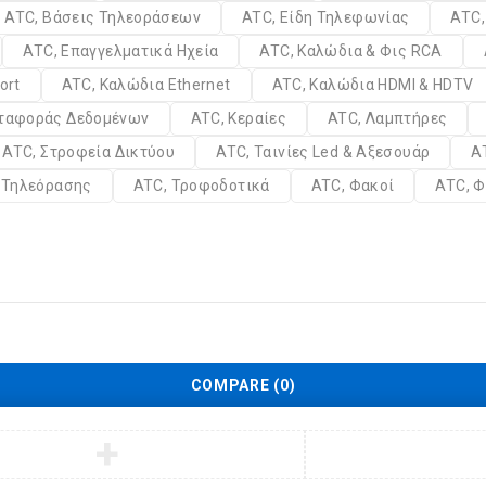
ATC, Βάσεις Τηλεοράσεων
ATC, Είδη Τηλεφωνίας
ATC,
ATC, Επαγγελματικά Ηχεία
ATC, Καλώδια & Φις RCA
ort
ATC, Καλώδια Ethernet
ATC, Καλώδια HDMI & HDTV
εταφοράς Δεδομένων
ATC, Κεραίες
ATC, Λαμπτήρες
ATC, Στροφεία Δικτύου
ATC, Ταινίες Led & Αξεσουάρ
A
α Τηλεόρασης
ATC, Τροφοδοτικά
ATC, Φακοί
ATC, Φ
COMPARE
(0)