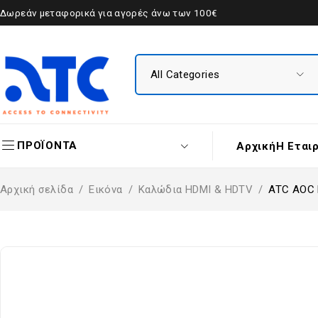
Δωρεάν μεταφορικά για αγορές άνω των 100€
ΠΡΟΪΟΝΤΑ
Αρχική
Η Εται
Αρχική σελίδα
/
Εικόνα
/
Καλώδια HDMI & HDTV
/
ATC AOC 