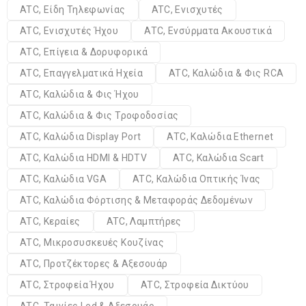
ATC, Είδη Τηλεφωνίας
ATC, Ενισχυτές
ATC, Ενισχυτές Ήχου
ATC, Ενσύρματα Ακουστικά
ATC, Επίγεια & Δορυφορικά
ATC, Επαγγελματικά Ηχεία
ATC, Καλώδια & Φις RCA
ATC, Καλώδια & Φις Ήχου
ATC, Καλώδια & Φις Τροφοδοσίας
ATC, Καλώδια Display Port
ATC, Καλώδια Ethernet
ATC, Καλώδια HDMI & HDTV
ATC, Καλώδια Scart
ATC, Καλώδια VGA
ATC, Καλώδια Οπτικής Ίνας
ATC, Καλώδια Φόρτισης & Μεταφοράς Δεδομένων
ATC, Κεραίες
ATC, Λαμπτήρες
ATC, Μικροσυσκευές Κουζίνας
ATC, Προτζέκτορες & Αξεσουάρ
ATC, Στροφεία Ήχου
ATC, Στροφεία Δικτύου
ATC, Ταινίες Led & Αξεσουάρ