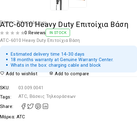
Βάσεις Τηλεοράσεων
ATC-6010 Heavy Duty Επιτοίχια Βάση
0 Reviews
IN STOCK
ΒΑΘΜΟΛΟΓΗΘΗΚΕ ΜΕ
ΑΠΟ 5
ATC-6010 Heavy Duty Επιτοίχια Βάση
Estimated delivery time 14-30 days
18 months warranty at Genuine Warranty Center.
Whats in the box: charging cable and block
Add to wishlist
Add to compare
SKU:
03.009.0041
ATC, Βάσεις Τηλεοράσεων
Tags:
Share:
Μάρκα:
ATC