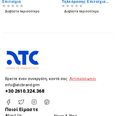
Επιτοίχια
Τηλεόρασης Επιτοίχια
Full-Motion με Βραχίονα
ΒΑΘΜΟΛΟΓΗΘΗΚΕ ΜΕ
ΑΠΟ 5
ΒΑΘΜΟΛΟΓΗΘΗΚΕ ΜΕ
ΑΠΟ 5
Διαβάστε περισσότερα
Διαβάστε περισσότερα
Βρείτε έναν συνεργάτη, κοντά σας:
Αντιπρόσωποι
info@atcbrand.grm
+30 2610.324.368
Ποιοί Είμαστε
About Us