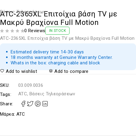
Βάσεις Τηλεοράσεων
ATC-2365XL Επιτοίχια βάση TV με
Μακρύ Βραχίονα Full Motion
0 Reviews
IN STOCK
ΒΑΘΜΟΛΟΓΗΘΗΚΕ ΜΕ
ΑΠΟ 5
ATC-2365XL Επιτοίχια βάση TV με Μακρύ Βραχίονα Full Motion
Estimated delivery time 14-30 days
18 months warranty at Genuine Warranty Center.
Whats in the box: charging cable and block
Add to wishlist
Add to compare
SKU:
03.009.0036
ATC, Βάσεις Τηλεοράσεων
Tags:
Share:
Μάρκα:
ATC