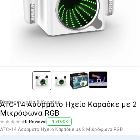
Bluetooth Ηχεία & Καραόκε
ATC-14 Ασύρματο Ηχείο Καραόκε με 2
Μικρόφωνα RGB
0 Reviews
IN STOCK
ΒΑΘΜΟΛΟΓΗΘΗΚΕ ΜΕ
ΑΠΟ 5
ATC-14 Ασύρματο Ηχείο Καραόκε με 2 Μικρόφωνα RGB