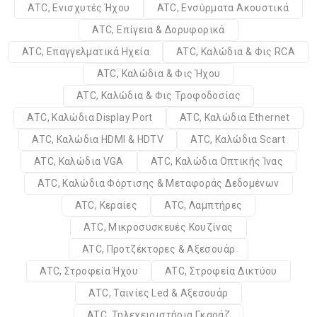
ATC, Ενισχυτές Ήχου
ATC, Ενσύρματα Ακουστικά
ATC, Επίγεια & Δορυφορικά
ATC, Επαγγελματικά Ηχεία
ATC, Καλώδια & Φις RCA
ATC, Καλώδια & Φις Ήχου
ATC, Καλώδια & Φις Τροφοδοσίας
ATC, Καλώδια Display Port
ATC, Καλώδια Ethernet
ATC, Καλώδια HDMI & HDTV
ATC, Καλώδια Scart
ATC, Καλώδια VGA
ATC, Καλώδια Οπτικής Ίνας
ATC, Καλώδια Φόρτισης & Μεταφοράς Δεδομένων
ATC, Κεραίες
ATC, Λαμπτήρες
ATC, Μικροσυσκευές Κουζίνας
ATC, Προτζέκτορες & Αξεσουάρ
ATC, Στροφεία Ήχου
ATC, Στροφεία Δικτύου
ATC, Ταινίες Led & Αξεσουάρ
ATC, Τηλεχειριστήρια Γκαράζ